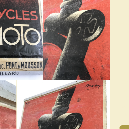
D
au
Márt
in 
Da
Di
Zin
ist
E
sch
I