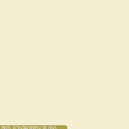
ieses in einem alten Museum
sgestellte auTomoTo-Plakat von
on war lange Zeit in einem Keller
Bordeaux zurückgelassen worden.
rüber hinaus müssen Sie mehr
darüber wissen.
BESCHREIBUNG
120 x 80 cm
eses auTomoTo-Poster, das auf
k geklebt und auf Holz gerahmt
, behält schöne, kräftige Farben.
inige leichte Mängel, aber ein
ickes Design für die Kleemarke.
mmer in unserem Wohnzimmer
ausgestellt.
PREIS: KONTAKTIEREN SIE UNS