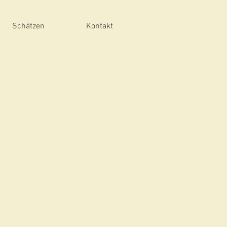
Schätzen
Kontakt
utomoto-
Poster
GESCHICHTE
1930
Lajos Marton
Lithographiertes Plakat
rüber hinaus müssen Sie mehr
darüber wissen.